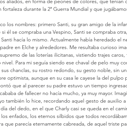
os aliados, en forma de peones de colores, que tenían 
en fortaleza durante la 2ª Guerra Mundial y que jugábamo
o los nombres: primero Santi, su gran amigo de la infanc
 si él se compraba una Vespino, Santi se compraba otra, 
, Santi hacía lo mismo. Actualmente había heredado el 
u padre en Elche y alrededores. Me resultaba curioso ima
premo de las loterías ilicitanas, vistiendo trajes caros,
o nivel. Para mi seguía siendo ese chaval de pelo muy co
 sus chanclas, su rostro redondo, su gesto noble, sin un
pre optimista, aunque en su casa le cayese la del pulpo 
contó que al parecer su padre estuvo un tiempo ingresa
acababa de fallecer no hacía mucho, ya muy mayor. Imag
 yo también lo hice, recordando aquel gesto de auxilio a 
 día del dedo, en el que Charly casi se queda en el camin
 los enfados, los eternos silbidos que todos recordábam
ra que parecía eternamente cabreada, de aquel triste p