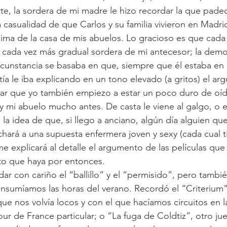
e, la sordera de mi madre le hizo recordar la que padec
 casualidad de que Carlos y su familia vivieron en Madrid
ima de la casa de mis abuelos. Lo gracioso es que cada
 cada vez más gradual sordera de mi antecesor; la demo
rcunstancia se basaba en que, siempre que él estaba en e
a le iba explicando en un tono elevado (a gritos) el ar
arar que yo también empiezo a estar un poco duro de oí
 mi abuelo mucho antes. De casta le viene al galgo, o es
a idea de que, si llego a anciano, algún día alguien que
hará a una supuesta enfermera joven y sexy (cada cual t
e explicará al detalle el argumento de las películas qu
ento que haya por entonces.
dar con cariño el “ballillo” y el “permisido”, pero tamb
nsumíamos las horas del verano. Recordó el “Criterium”
ue nos volvía locos y con el que hacíamos circuitos en la
our de France particular; o “La fuga de Coldtiz”, otro ju