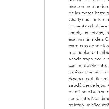
hicieron montar de n
de las motos hasta q
Charly nos contó más
lo cuenta si hubiese
shock, los nervios, l
esa misma tarde a G
carreteras donde los 
más adelante, tambié
a todo trapo por la c
camino de Alicante… 
de ésas que tanto no
Pasaban casi diez mi
saludó desde lejos. 
de mí, se dibujó su c
semblante. Nos dimos
treinta y un años at