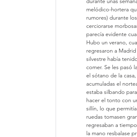
durante unas semana
melódico-hortera que
rumores) durante los
cerciorarse morbosam
parecía evidente cuan
Hubo un verano, cua
regresaron a Madrid 
silvestre había tenid
comer. Se les pasó l
el sótano de la casa,
acumuladas el norte
estaba silbando para 
hacer el tonto con un
sillín, lo que permit
ruedas tomasen gran 
regresaban a tiempo,
la mano resbalase p