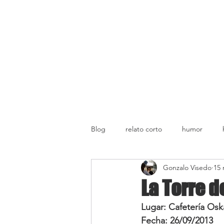
Blog
relato corto
humor
Gonzalo Visedo
15 
La Torre d
Lugar: Cafetería Osk
Fecha: 26/09/2013