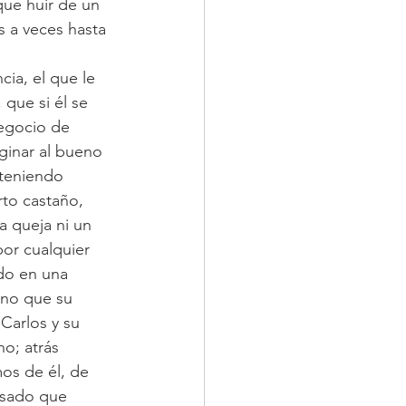
que huir de un 
s a veces hasta 
ia, el que le 
que si él se 
negocio de 
ginar al bueno 
 teniendo 
rto castaño, 
a queja ni un 
por cualquier 
do en una 
ino que su 
Carlos y su 
o; atrás 
os de él, de 
asado que 