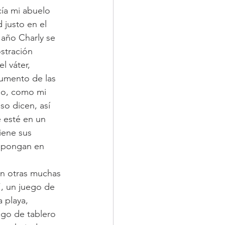
ía mi abuelo 
 justo en el 
 año Charly se 
stración 
l váter, 
gumento de las 
do, como mi 
o dicen, así 
 esté en un 
iene sus 
e pongan en 
ién otras muchas 
, un juego de 
 playa, 
ego de tablero 