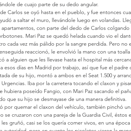
ándole de cuajo parte de su dedo angular.
 de Carlos se oyó hasta en el pueblo, y fue entonces c
ayudó a saltar el muro, llevándole luego en volandas. Ll
 apartamentos, con parte del dedo de Carlos colgando d
borbotones. Mari Paz se quedó helada cuando vio el dan
ostro cada vez más pálido por la sangre perdida. Pero no 
 enseguida reaccionó, le envolvió la mano con una toalla
ó a alguien que les llevase hasta el hospital más cercan
ba esos días en Madrid por trabajo, así que fue el padre 
astada de su hijo, montó a ambos en el Seat 1.500 y arran
Urgencias. Iba por la carretera tocando el claxon y pisa
le hubiera poseído Fangio, con Mari Paz sacando el pañu
ndo que su hijo se desmayase de una manera definitiva.
ó por quemar el claxon del vehículo, también pinchó un
do se cruzaron con una pareja de la Guardia Civil, éstos 
 les gruñó, casi se los quería comer vivos, en una época
la autoridad, pero en cuanto los picoletos vieron la mano