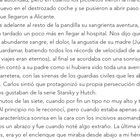
uevo en el destrozado coche y se pusieron a abrir paso 
ue llegaron a Alicante.
 adelante al resto de la pandilla su sangrienta aventura
n tardado un poco más en llegar al hospital. Nos dijo que
a abundante sangre, el dolor, la angustia de su madre (J
uardamar, batiendo todos los récords de velocidad de a
viajes eran eternos), al final se acordaba con una sonris
n contó a su padre como si hubiera sido toda una avent
arretera, con las sirenas de los guardias civiles que les 
Carlos sintió que protagonizó su propia persecución de
s gustaban de la serie Starsky y Hutch. 
nutos de las siete, cuando por fin un tipo no muy alto y
Al principio no le reconocí, pero cuando estaba apenas 
aracterística sonrisa en la cara con los incisivos asoman
 un abrazo y fue cuando noté algo extraño. La última ve
rás, era yo el enclenque que miraba desde abajo a mi hé