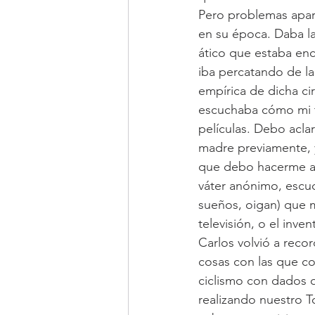
Pero problemas apart
en su época. Daba la
ático que estaba enc
iba percatando de la
empírica de dicha ci
escuchaba cómo mi tí
películas. Debo acl
madre previamente, y
que debo hacerme a l
váter anónimo, escuc
sueños, oigan) que m
televisión, o el inv
Carlos volvió a recor
cosas con las que co
ciclismo con dados q
realizando nuestro T