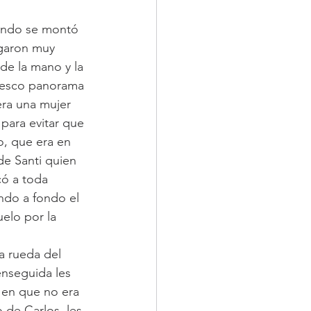
uando se montó 
egaron muy 
e la mano y la 
tesco panorama 
era una mujer 
 para evitar que 
o, que era en 
de Santi quien 
có a toda 
ndo a fondo el 
elo por la 
a rueda del 
enseguida les 
 en que no era 
 de Carlos, les 