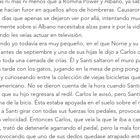
s ni más ni menos que a Romina Power y Albano, ya sab
 hacían furor en aquellos años de hombreras. Causaron 
 días que apenas se dejaron ver por allá, intentando mu
ente sobre si Albano necesitaba alzas para ir por la vid
do les veías actuar en televisión.
ndo yo todavía era muy pequeño, en el que Norrie y su 
antes de septiembre y una de sus hijas le dijo a Carlos 
o toda una camada de crías. Él y Santi saltaron el muro p
a tarde con los gatos, jugando en la mesa de ping pong
 y curioseando entre la colección de viejas bicicletas que
americano. No se dieron cuenta de la hora cuando Santi
que su hijo regresara al redil. Carlos le avisó, pero Sant
a de la bicis. Ésta estaba apoyada en el suelo sobre el ma
ía a Santi girar con todas sus fuerzas los pedales, provoc
velocidad. Entonces Carlos, que veía la que le iba a cae
 trató de detenerle agarrando el pedal, pero la mala for
rovocando que uno de sus dedos quedase atrapado entr