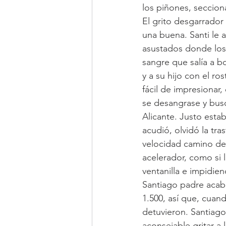
los piñones, seccion
El grito desgarrador
una buena. Santi le 
asustados donde los
sangre que salía a 
y a su hijo con el r
fácil de impresionar,
se desangrase y busc
Alicante. Justo esta
acudió, olvidó la tr
velocidad camino de 
acelerador, como si 
ventanilla e impidie
Santiago padre acab
1.500, así que, cuan
detuvieron. Santiago
aconsejable gritar a 