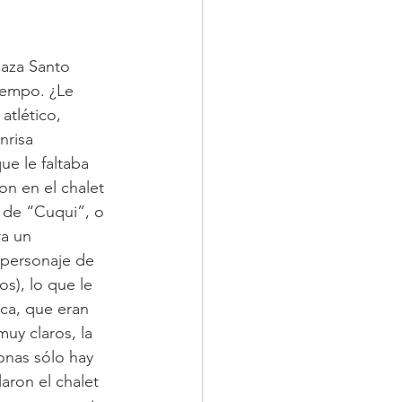
laza Santo 
iempo. ¿Le 
tlético, 
nrisa 
ue le faltaba 
on en el chalet 
a de “Cuqui”, o 
a un 
 personaje de 
s), lo que le 
ica, que eran 
uy claros, la 
onas sólo hay 
aron el chalet 