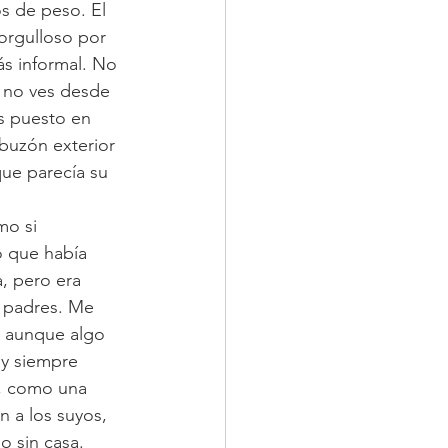
os de peso. El 
orgulloso por 
ás informal. No 
 no ves desde 
s puesto en 
 buzón exterior 
ue parecía su 
o si 
o que había 
, pero era 
s padres. Me 
, aunque algo 
 y siempre 
a, como una 
 a los suyos, 
o sin casa.