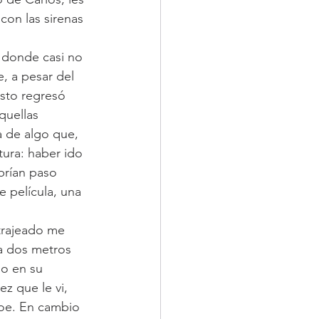
con las sirenas 
, donde casi no 
, a pesar del 
usto regresó 
quellas 
a de algo que, 
ura: haber ido 
abrían paso 
 película, una 
 trajeado me 
a dos metros 
do en su 
z que le vi, 
roe. En cambio 