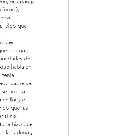
en, esa pareja 
furor (y 
chos 
a, algo que 
mujer 
que una gata 
ara darles de 
 que había en 
 tenía 
ago padre ya 
i se puso a 
nillar y el 
ando que las 
r si no 
tuna hizo que 
e la cadena y 