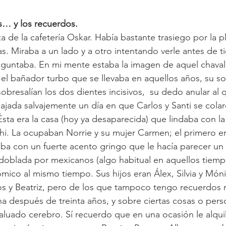
s… y los recuerdos.
a de la cafetería Oskar. Había bastante trasiego por la p
. Miraba a un lado y a otro intentando verle antes de t
untaba. En mi mente estaba la imagen de aquel chaval a
el bañador turbo que se llevaba en aquellos años, su so
resalían los dos dientes incisivos,  su dedo anular al q
sajada salvajemente un día en que Carlos y Santi se colar
Ésta era la casa (hoy ya desaparecida) que lindaba con l
hi. La ocupaban Norrie y su mujer Carmen; el primero er
ba con un fuerte acento gringo que le hacía parecer un
doblada por mexicanos (algo habitual en aquellos tiempo
ómico al mismo tiempo. Sus hijos eran Álex, Silvia y Món
 y Beatriz, pero de los que tampoco tengo recuerdos m
 después de treinta años, y sobre ciertas cosas o pers
luado cerebro. Sí recuerdo que en una ocasión le alquil