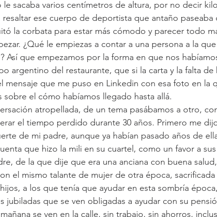
o le sacaba varios centímetros de altura, por no decir kil
a resaltar ese cuerpo de deportista que antaño paseaba 
quitó la corbata para estar más cómodo y parecer todo m
ezar. ¿Qué le empiezas a contar a una persona a la que
? Así que empezamos por la forma en que nos habíamo
ipo argentino del restaurante, que si la carta y la falta de
 el mensaje que me puso en Linkedin con esa foto en la q
es sobre el cómo habíamos llegado hasta allá.
ersación atropellada, de un tema pasábamos a otro, com
erar el tiempo perdido durante 30 años. Primero me dij
erte de mi padre, aunque ya habían pasado años de ella
uenta que hizo la mili en su cuartel, como un favor a su
re, de la que dije que era una anciana con buena salud
on el mismo talante de mujer de otra época, sacrificada
hijos, a los que tenía que ayudar en esta sombría époc
 jubiladas que se ven obligadas a ayudar con su pensión
mañana se ven en la calle, sin trabajo, sin ahorros, inclus