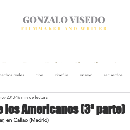
GONZALO VISEDO
FILMMAKER AND WRITER
Home
Fiction
Non fiction
Blog
About
Contact
hechos reales
cine
cinefilia
ensayo
recuerdos
nov 2013
16 min de lectura
e los Americanos (3ª parte)
ar, en Callao (Madrid)