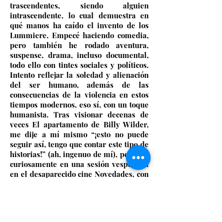
trascendentes, siendo alguien
intrascendente, lo cual demuestra en
qué manos ha caído el invento de los
Lummiere. Empecé haciendo comedia,
pero también he rodado aventura,
suspense, drama, incluso documental,
todo ello con tintes sociales y políticos.
Intento reflejar la soledad y alienación
del ser humano, además de las
consecuencias de la violencia en estos
tiempos modernos, eso sí, con un toque
humanista. Tras visionar decenas de
veces El apartamento de Billy Wilder,
me dije a mí mismo “¡esto no puede
seguir así, tengo que contar este tipo de
historias!” (ah, ingenuo de mí), pero fue
curiosamente en una sesión vespertina
en el desaparecido cine Novedades, con
los espectadores dando botes de
emoción con la proyección de La jungla
de cristal, lo que sirvió de detonante
para apuntarme a una academia de