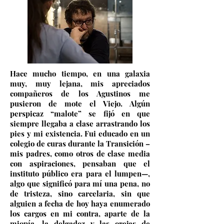
Hace mucho tiempo, en una galaxia
muy, muy lejana, mis apreciados
compañeros de los Agustinos me
pusieron de mote el Viejo. Algún
perspicaz “malote” se fijó en que
siempre llegaba a clase arrastrando los
pies y mi existencia. Fui educado en un
colegio de curas durante la Transición –
mis padres, como otros de clase media
con aspiraciones, pensaban que el
instituto público era para el lumpen—,
algo que significó para mí una pena, no
de tristeza, sino carcelaria, sin que
alguien a fecha de hoy haya enumerado
los cargos en mi contra, aparte de la
miopía, la delgadez y las orejas de