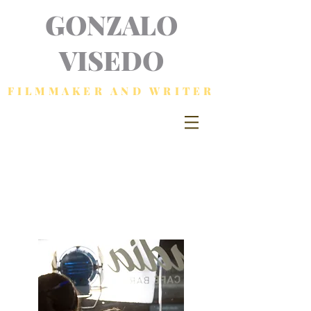
GONZALO
VISEDO
FILMMAKER AND WRITER
Story board by Francis Díaz Fontán