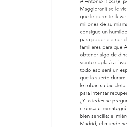
A Antonio Ricci (el 
Maggiorani) se le vi
que le permite lleva
millones de su misma
consigue un humilde 
para poder ejercer d
familiares para que 
obtener algo de diner
viento soplará a favo
todo eso será un esp
que la suerte durará
le roban su biciclet
para intentar recuper
¿Y ustedes se pregu
crónica cinematográf
bien sencilla: el mié
Madrid, el mundo se