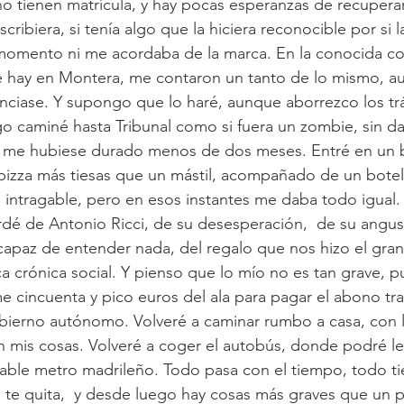
 no tienen matrícula, y hay pocas esperanzas de recuperar
cribiera, si tenía algo que la hiciera reconocible por si l
momento ni me acordaba de la marca. En la conocida com
ue hay en Montera, me contaron un tanto de lo mismo, 
nciase. Y supongo que lo haré, aunque aborrezco los tr
go caminé hasta Tribunal como si fuera un zombie, sin da
da me hubiese durado menos de dos meses. Entré en un b
pizza más tiesas que un mástil, acompañado de un botell
 intragable, pero en esos instantes me daba todo igual.
é de Antonio Ricci, de su desesperación,  de su angusti
ncapaz de entender nada, del regalo que nos hizo el gran 
a crónica social. Y pienso que lo mío no es tan grave, pue
me cincuenta y pico euros del ala para pagar el abono tr
bierno autónomo. Volveré a caminar rumbo a casa, con l
 mis cosas. Volveré a coger el autobús, donde podré le
ñable metro madrileño. Todo pasa con el tiempo, todo ti
ida te quita,  y desde luego hay cosas más graves que un