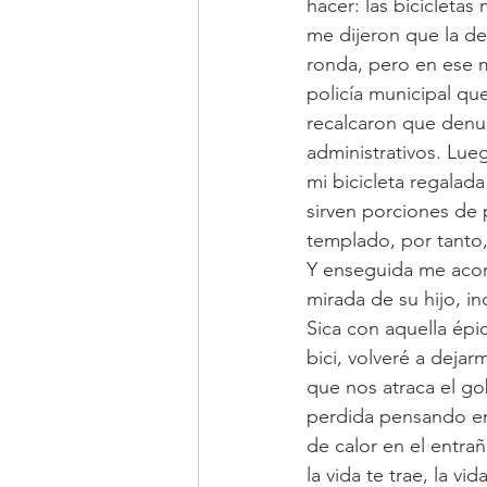
hacer: las bicicletas
me dijeron que la des
ronda, pero en ese 
policía municipal q
recalcaron que denu
administrativos. Lue
mi bicicleta regala
sirven porciones de 
templado, por tanto,
Y enseguida me acord
mirada de su hijo, i
Sica con aquella épic
bici, volveré a dejar
que nos atraca el go
perdida pensando en
de calor en el entra
la vida te trae, la v