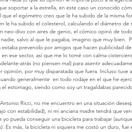
ue soportar a la estrella, en este caso un conocido có
 que el egómetro creo que le ha subido de la misma for
n le ha subido el colesterol, calculando el diámetro de s
 neo-divo con aires de genio, el cómico opinó de todo,
nadie, salvo al que le pagaba, imagino que muy bien.  P
ya estaba prevenido por amigos que hacen publicidad de
s en ese sector, así que me lo tomé con calma cisterciens
 adelante-atrás (no piensen mal) para asentir adecuadame
r opinión, por muy disparatada que fuera. Incluso tuve a
cuando generalmente  en todo rodaje en el que he ejerc
ra el estomago, siendo como soy un tragaldabas parecido
Antonio Ricci, no me encuentro en una situación deses
o con estabilidad), ni mi anciana madre tendrá que ven
yo pueda conseguir una bicicleta para trabajar (aunque a
. Es más, la bicicleta ni siquiera me costó un duro, fue 