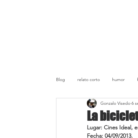
Blog
relato corto
humor
Gonzalo Visedo
6 s
La bicicle
Lugar: Cines Ideal, e
Fecha: 04/09/2013.