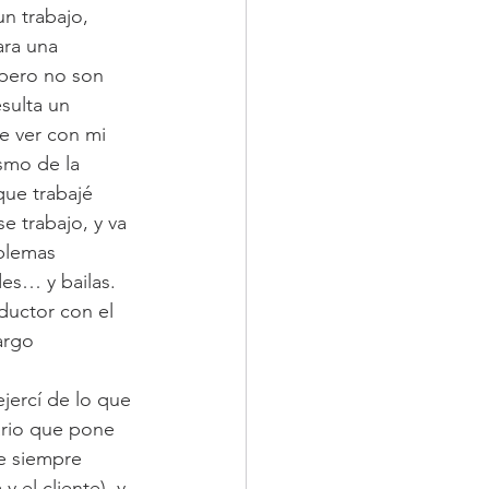
un trabajo, 
ara una 
 pero no son 
sulta un 
e ver con mi 
smo de la 
ue trabajé 
 trabajo, y va 
blemas 
es… y bailas. 
ductor con el 
argo 
jercí de lo que 
ario que pone 
ue siempre 
 el cliente), y 