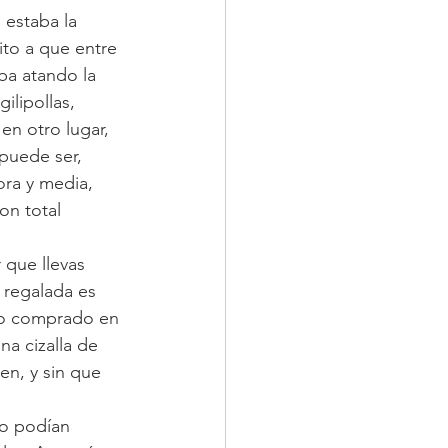
 estaba la 
ito a que entre 
ba atando la 
ilipollas, 
en otro lugar, 
puede ser, 
ra y media, 
n total 
 que llevas 
 regalada es 
do comprado en 
na cizalla de 
en, y sin que 
co podían 