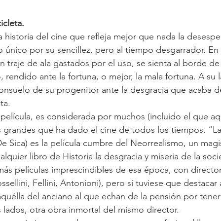
icleta.
 historia del cine que refleja mejor que nada la desesp
o único por su sencillez, pero al tiempo desgarrador. En 
traje de ala gastados por el uso, se sienta al borde de 
rendido ante la fortuna, o mejor, la mala fortuna. A su 
sconsuelo de su progenitor ante la desgracia que acaba d
ta.
elícula, es considerada por muchos (incluido el que aquí
s grandes que ha dado el cine de todos los tiempos. “L
 De Sica) es la película cumbre del Neorrealismo, un magi
lquier libro de Historia la desgracia y miseria de la soci
ás películas imprescindibles de esa época, con directo
ssellini, Fellini, Antonioni), pero si tuviese que destacar 
quélla del anciano al que echan de la pensión por tener
lados, otra obra inmortal del mismo director.