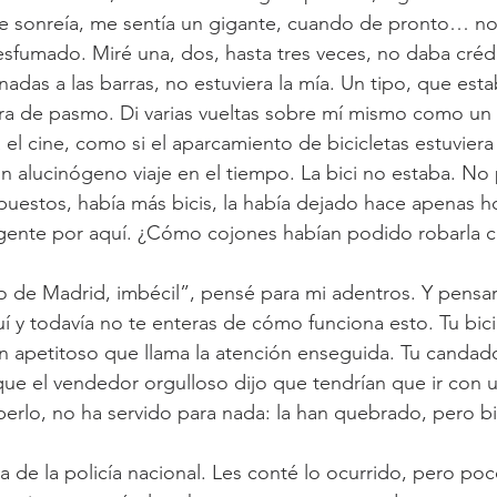
 me sonreía, me sentía un gigante, cuando de pronto… no
esfumado. Miré una, dos, hasta tres veces, no daba créd
nadas a las barras, no estuviera la mía. Un tipo, que esta
ara de pasmo. Di varias vueltas sobre mí mismo como un g
el cine, como si el aparcamiento de bicicletas estuviera 
n alucinógeno viaje en el tiempo. La bici no estaba. No 
uestos, había más bicis, la había dejado hace apenas ho
ente por aquí. ¿Cómo cojones habían podido robarla co
o de Madrid, imbécil”, pensé para mi adentros. Y pensar
uí y todavía no te enteras de cómo funciona esto. Tu bici
 apetitoso que llama la atención enseguida. Tu canda
que el vendedor orgulloso dijo que tendrían que ir con u
erlo, no ha servido para nada: la han quebrado, pero bi
 de la policía nacional. Les conté lo ocurrido, pero po