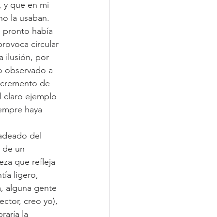
, y que en mi 
no la usaban. 
e pronto había 
provoca circular 
ilusión, por 
do observado a 
incremento de 
l claro ejemplo 
iempre haya 
ladeado del 
 de un 
za que refleja 
ía ligero, 
, alguna gente 
ctor, creo yo), 
raría la 