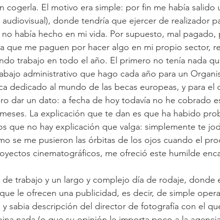
in cogerla. El motivo era simple: por fin me había salido 
 audiovisual), donde tendría que ejercer de realizador p
e no había hecho en mi vida. Por supuesto, mal pagado,
 ya que me paguen por hacer algo en mi propio sector, re
ndo trabajo en todo el año. El primero no tenía nada qu
trabajo administrativo que hago cada año para un Organi
ca dedicado al mundo de las becas europeas, y para el q
ro dar un dato: a fecha de hoy todavía no he cobrado ese
 meses. La explicación que te dan es que ha habido pro
os que no hay explicación que valga: simplemente te jod
o se me pusieron las órbitas de los ojos cuando el pro
oyectos cinematográficos, me ofreció este humilde enc
e trabajo y un largo y complejo día de rodaje, donde e
l que le ofrecen una publicidad, es decir, de simple oper
 y sabia descripción del director de fotografía con el q
na nada (o que su opinión le importa poco a la agencia y