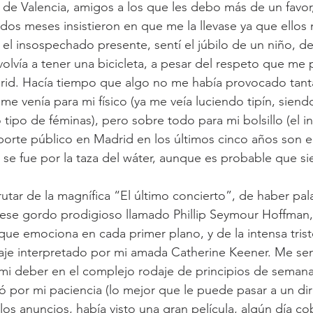
 de Valencia, amigos a los que les debo más de un favor
 dos meses insistieron en que me la llevase ya que ellos 
 el insospechado presente, sentí el júbilo de un niño, d
 volvía a tener una bicicleta, a pesar del respeto que me 
rid. Hacía tiempo que algo no me había provocado tanta 
 me venía para mi físico (ya me veía luciendo tipín, sien
tipo de féminas), pero sobre todo para mi bolsillo (el 
sporte público en Madrid en los últimos cinco años son e
 se fue por la taza del wáter, aunque es probable que s
sfrutar de la magnífica “El último concierto”, de haber pa
 ese gordo prodigioso llamado Phillip Seymour Hoffman,
ue emociona en cada primer plano, y de la intensa triste
aje interpretado por mi amada Catherine Keener. Me sent
mi deber en el complejo rodaje de principios de semana
ó por mi paciencia (lo mejor que le puede pasar a un dire
os anuncios, había visto una gran película, algún día cob