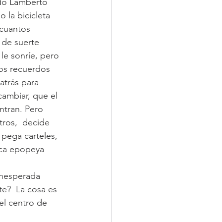
ado Lamberto 
la bicicleta 
 cuantos 
 de suerte 
le sonríe, pero 
os recuerdos 
atrás para 
cambiar, que el 
ntran. Pero 
tros,  decide 
 pega carteles, 
ica epopeya 
inesperada 
te?  La cosa es 
 el centro de 