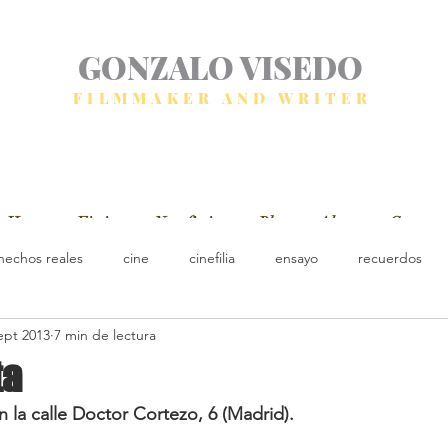
GONZALO VISEDO
FILMMAKER AND WRITER
Home
Fiction
Non fiction
Blog
About
Contact
hechos reales
cine
cinefilia
ensayo
recuerdos
ept 2013
7 min de lectura
ta
n la calle Doctor Cortezo, 6 (Madrid).