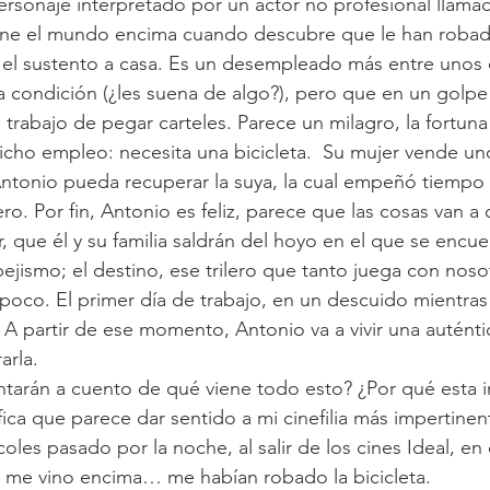
personaje interpretado por un actor no profesional llam
ene el mundo encima cuando descubre que le han robado 
r el sustento a casa. Es un desempleado más entre unos
 condición (¿les suena de algo?), pero que en un golpe
trabajo de pegar carteles. Parece un milagro, la fortuna 
icho empleo: necesita una bicicleta.  Su mujer vende un
Antonio pueda recuperar la suya, la cual empeñó tiempo 
o. Por fin, Antonio es feliz, parece que las cosas van a 
r, que él y su familia saldrán del hoyo en el que se encue
ejismo; el destino, ese trilero que tanto juega con noso
 poco. El primer día de trabajo, en un descuido mientras
a. A partir de ese momento, Antonio va a vivir una autént
arla.
ntarán a cuento de qué viene todo esto? ¿Por qué esta 
ica que parece dar sentido a mi cinefilia más impertinen
rcoles pasado por la noche, al salir de los cines Ideal, en
 me vino encima… me habían robado la bicicleta.