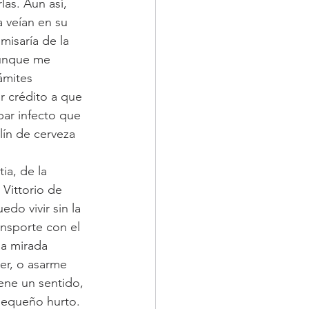
las. Aun así, 
a veían en su 
isaría de la 
aunque me 
ámites 
r crédito a que 
ar infecto que 
ín de cerveza 
a, de la 
Vittorio de 
do vivir sin la 
ansporte con el 
a mirada 
er, o asarme 
ene un sentido, 
 pequeño hurto. 