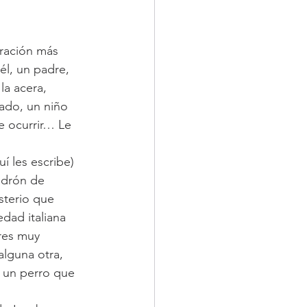
eración más 
él, un padre, 
la acera, 
lado, un niño 
e ocurrir… Le 
 les escribe) 
adrón de 
sterio que 
edad italiana 
res muy 
alguna otra, 
 un perro que 